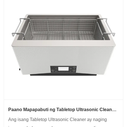
Paano Mapapabuti ng Tabletop Ultrasonic Cleaner
Technology ang Mga Makabagong Application sa
Ang isang Tabletop Ultrasonic Cleaner ay naging
Paglilinis?