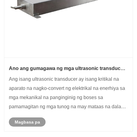
Ano ang gumagawa ng mga ultrasonic transducer
sa hinaharap ng paglilinis ng katumpakan?
Ang isang ultrasonic transducer ay isang kritikal na
aparato na nagko-convert ng elektrikal na enerhiya sa
mga mekanikal na panginginig ng boses sa
pamamagitan ng mga tunog na may mataas na dalas-
partikular sa saklaw ng 20 kHz sa maraming MHz. Ang
Magbasa pa
mga tunog na alon na ito ay nagpapalaganap sa
pamama......