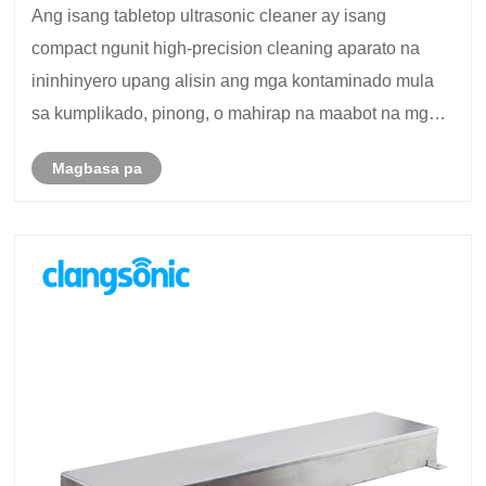
Ang isang tabletop ultrasonic cleaner ay isang
katumpakan?
compact ngunit high-precision cleaning aparato na
ininhinyero upang alisin ang mga kontaminado mula
sa kumplikado, pinong, o mahirap na maabot na mga
ibabaw gamit ang mga ultrasonic waves.
Magbasa pa
Nagpapatakbo ito sa pamamagitan ng pagbuo ng mga
alon na may mat......