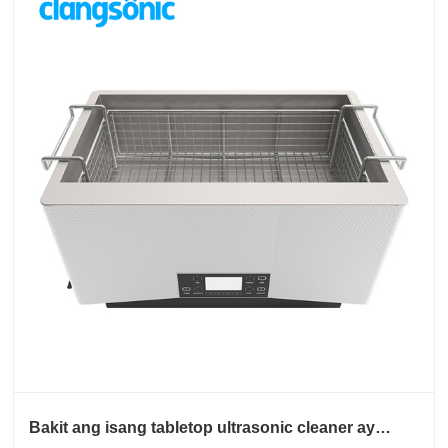
Bakit ang isang tabletop ultrasonic cleaner ay
nagiging piniling pagpipilian para sa paglilinis ng