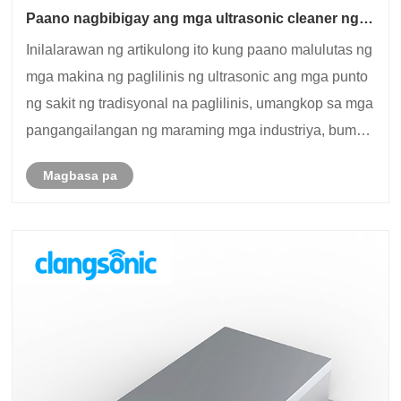
Paano nagbibigay ang mga ultrasonic cleaner ng
mahusay, ligtas na mga solusyon sa paglilinis sa
Inilalarawan ng artikulong ito kung paano malulutas ng
buong pang -industriya, medikal, alahas, at sektor
ng sambahayan?
mga makina ng paglilinis ng ultrasonic ang mga punto
ng sakit ng tradisyonal na paglilinis, umangkop sa mga
pangangailangan ng maraming mga industriya, bumuo
patungo sa pagpapasadya, at tulungan ang proseso
Magbasa pa
ng paglilinis na maging mas tumpak, li......