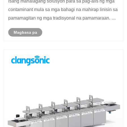
isang mahalagang solusyon para sa pag-alis ng mga
contaminant mula sa mga bahagi na mahirap linisin sa
pamamagitan ng mga tradisyonal na pamamaraan. Sa
pamamagitan ng paggamit ng teknolohiyang ultrasonic
Magbasa pa
cavitation, ang mga system na ito ay maaaring ma......