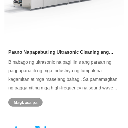
Paano Napapabuti ng Ultrasonic Cleaning ang
Iyong Daloy ng Trabaho?
Binabago ng ultrasonic na paglilinis ang paraan ng
pagpapanatili ng mga industriya ng tumpak na
kagamitan at mga maselang bahagi. Sa pamamagitan
ng paggamit ng mga high-frequency na sound wave,
ang teknolohiyang ito ay naghahatid ng mga
Magbasa pa
pambihirang resulta ng paglilinis nang mabilis at
mahusay. Sa a......