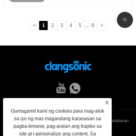
pagsubaybay.
<
1
2
3
4
5
...
9
>
X
Gumagamit kami ng cookies para mag-alok
sa iyo ng mas magandang karanasan sa
Links
Sitemap
RSS
XML
Patakaran
pagba-browse, pag-aralan ang trapiko sa
site at i-personalize ang content. Sa