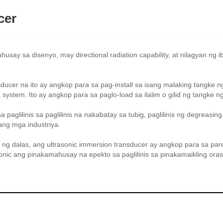
cer
say sa disenyo, may directional radiation capability, at nilagyan ng 
ucer na ito ay angkop para sa pag-install sa isang malaking tangke ng
m. Ito ay angkop para sa paglo-load sa ilalim o gilid ng tangke ng p
glilinis sa paglilinis na nakabatay sa tubig, paglilinis ng degreasing, 
pang mga industriya.
a ng dalas, ang ultrasonic immersion transducer ay angkop para sa pare
onic ang pinakamahusay na epekto sa paglilinis sa pinakamaikling oras n