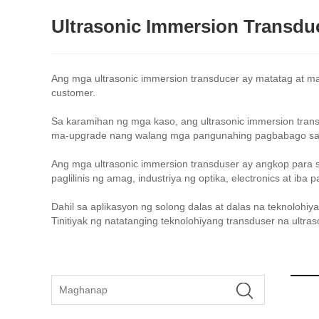
Ultrasonic Immersion Transdu
Ang mga ultrasonic immersion transducer ay matatag at mahu
customer.
Sa karamihan ng mga kaso, ang ultrasonic immersion transd
ma-upgrade nang walang mga pangunahing pagbabago sa syste
Ang mga ultrasonic immersion transduser ay angkop para sa pa
paglilinis ng amag, industriya ng optika, electronics at iba 
Dahil sa aplikasyon ng solong dalas at dalas na teknolohiy
Tinitiyak ng natatanging teknolohiyang transduser na ultras