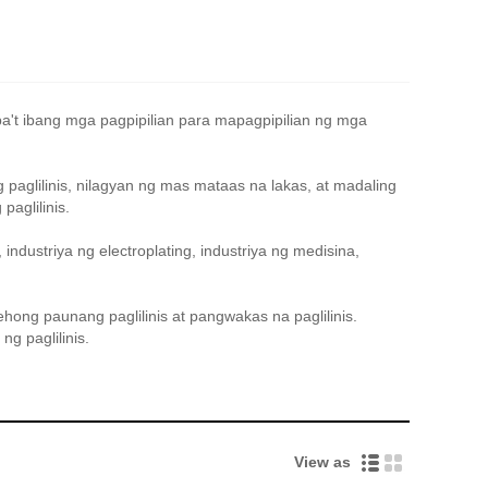
iba't ibang mga pagpipilian para mapagpipilian ng mga
 paglilinis, nilagyan ng mas mataas na lakas, at madaling
aglilinis.
industriya ng electroplating, industriya ng medisina,
hong paunang paglilinis at pangwakas na paglilinis.
g paglilinis.
View as