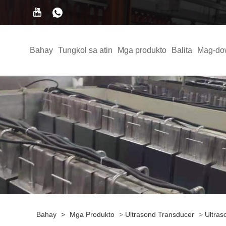
Bahay
Tungkol sa atin
Mga produkto
Balita
Mag-do
Bahay
>
Mga Produkto
>
Ultrasond Transducer
>
Ultras