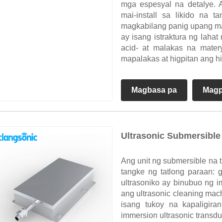
mga espesyal na detalye. 
mai-install sa likido na 
magkabilang panig upang maka
ay isang istraktura ng laha
acid- at malakas na mater
mapalakas at higpitan ang h
Magbasa pa
Magp
Ultrasonic Submersible
Ang unit ng submersible na t
tangke ng tatlong paraan: gi
ultrasoniko ay binubuo ng i
ang ultrasonic cleaning mac
isang tukoy na kapaligir
immersion ultrasonic trans