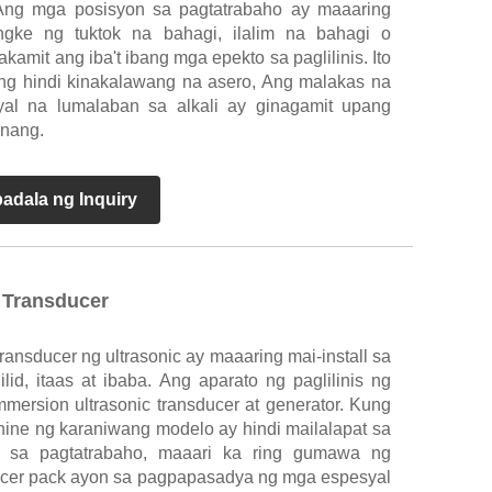
Ang mga posisyon sa pagtatrabaho ay maaaring
tangke ng tuktok na bahagi, ilalim na bahagi o
mit ang iba't ibang mga epekto sa paglilinis. Ito
t ng hindi kinakalawang na asero, Ang malakas na
yal na lumalaban sa alkali ay ginagamit upang
inang.
adala ng Inquiry
 Transducer
ransducer ng ultrasonic ay maaaring mai-install sa
lid, itaas at ibaba. Ang aparato ng paglilinis ng
mmersion ultrasonic transducer at generator. Kung
hine ng karaniwang modelo ay hindi mailalapat sa
an sa pagtatrabaho, maaari ka ring gumawa ng
ducer pack ayon sa pagpapasadya ng mga espesyal