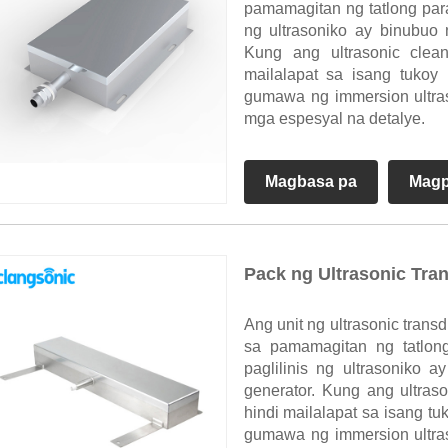
pamamagitan ng tatlong paraa
ng ultrasoniko ay binubuo 
Kung ang ultrasonic clea
mailalapat sa isang tukoy 
gumawa ng immersion ultra
mga espesyal na detalye.
Magbasa pa
Magp
Pack ng Ultrasonic Tra
Ang unit ng ultrasonic trans
sa pamamagitan ng tatlong
paglilinis ng ultrasoniko 
generator. Kung ang ultra
hindi mailalapat sa isang tu
gumawa ng immersion ultra