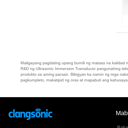
Maligayang pagdating upang bumili ng mataas na kalidad 
R&D ng Ultrasonic Immersion Transducer pangunahing tekn
produkto sa aming paraan. Bibigyan ka namin ng mga naka
pagkumpleto, makatipid ng oras at mapabuti ang kahusaya
Mabi
Baha