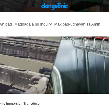
wnload
Magpadala ng Inquiry
Makipag-ugnayan sa Amin
info@clan
onic Immersion Transducer