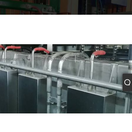
gsonic.com
+86-576-87276622
Language