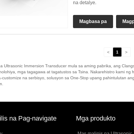
na detalye.
Magbasa pa
Magp
<
1
>
na Ultrasonic Immersion Transducer mula sa aming pabrika, ang Clang
olohiya, mga tagagawa at tagatustos sa Tsina. Nakarehistro kami ng
-customize na serbisyo, solusyon sa One-Stop upang pahintulutan ang
n.
lis na Pag-navigate
Mga produkto
y
Mas malinis na Ultrasonic