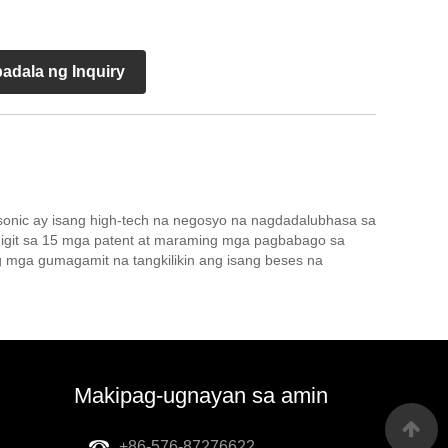
adala ng Inquiry
sonic ay isang high-tech na negosyo na nagdadalubhasa sa
 higit sa 15 mga patent at maraming mga pagbabago sa
 mga gumagamit na tangkilikin ang isang beses na
Makipag-ugnayan sa amin
+86-576-87276622