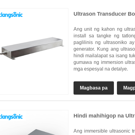
Ultrason Transducer B
Ang unit ng kahon ng ultra
install sa tangke ng tatlo
paglilinis ng ultrasoniko 
generator. Kung ang ultra
hindi mailalapat sa isang tu
gumawa ng immersion ultra
mga espesyal na detalye.
Magbasa pa
Magp
Hindi mahihigop na Ult
Ang immersible ultrasonic t