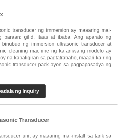
ox
sonic transducer ng immersion ay maaaring mai-
ng paraan: gilid, itaas at ibaba. Ang aparato ng
ay binubuo ng immersion ultrasonic transducer at
sonic cleaning machine ng karaniwang modelo ay
koy na kapaligiran sa pagtatrabaho, maaari ka ring
sonic transducer pack ayon sa pagpapasadya ng
adala ng Inquiry
rasonic Transducer
ransducer unit ay maaaring mai-install sa tank sa