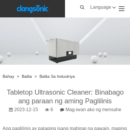
Language
Bahay
>
Balita
>
Balita Sa Industriya
Tabletop Ultrasonic Cleaner: Binabago
ang paraan ng aming Paglilinis
2023-12-15
6
Mag-iwan ako ng mensahe
Ang paglilinis ay palaging isang mahirap na gawain, maging