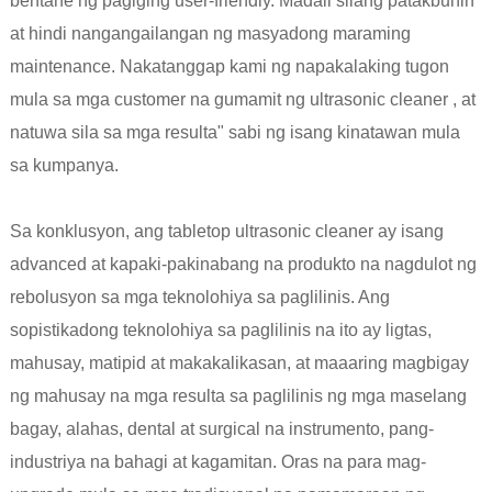
bentahe ng pagiging user-friendly. Madali silang patakbuhin
at hindi nangangailangan ng masyadong maraming
maintenance. Nakatanggap kami ng napakalaking tugon
mula sa mga customer na gumamit ng ultrasonic cleaner , at
natuwa sila sa mga resulta" sabi ng isang kinatawan mula
sa kumpanya.
Sa konklusyon, ang tabletop ultrasonic cleaner ay isang
advanced at kapaki-pakinabang na produkto na nagdulot ng
rebolusyon sa mga teknolohiya sa paglilinis. Ang
sopistikadong teknolohiya sa paglilinis na ito ay ligtas,
mahusay, matipid at makakalikasan, at maaaring magbigay
ng mahusay na mga resulta sa paglilinis ng mga maselang
bagay, alahas, dental at surgical na instrumento, pang-
industriya na bahagi at kagamitan. Oras na para mag-