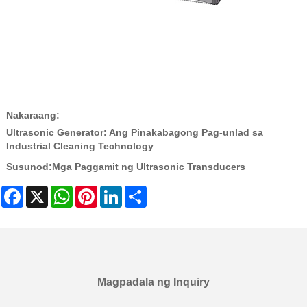
Nakaraang:
Ultrasonic Generator: Ang Pinakabagong Pag-unlad sa
Industrial Cleaning Technology
Susunod:
Mga Paggamit ng Ultrasonic Transducers
Facebook
X
WhatsApp
Pinterest
LinkedIn
Share
Magpadala ng Inquiry