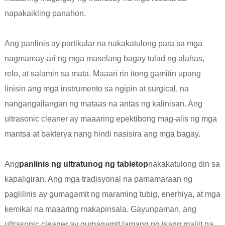
napakaikling panahon.
Ang panlinis ay partikular na nakakatulong para sa mga
nagmamay-ari ng mga maselang bagay tulad ng alahas,
relo, at salamin sa mata. Maaari rin itong gamitin upang
linisin ang mga instrumento sa ngipin at surgical, na
nangangailangan ng mataas na antas ng kalinisan. Ang
ultrasonic cleaner ay maaaring epektibong mag-alis ng mga
mantsa at bakterya nang hindi nasisira ang mga bagay.
Ang
panlinis ng ultratunog ng tabletop
nakakatulong din sa
kapaligiran. Ang mga tradisyonal na pamamaraan ng
paglilinis ay gumagamit ng maraming tubig, enerhiya, at mga
kemikal na maaaring makapinsala. Gayunpaman, ang
ultrasonic cleaner ay gumagamit lamang ng isang maliit na