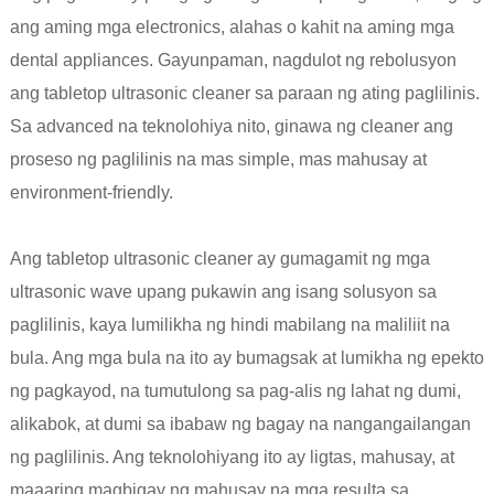
ang aming mga electronics, alahas o kahit na aming mga
dental appliances. Gayunpaman, nagdulot ng rebolusyon
ang tabletop ultrasonic cleaner sa paraan ng ating paglilinis.
Sa advanced na teknolohiya nito, ginawa ng cleaner ang
proseso ng paglilinis na mas simple, mas mahusay at
environment-friendly.
Ang tabletop ultrasonic cleaner ay gumagamit ng mga
ultrasonic wave upang pukawin ang isang solusyon sa
paglilinis, kaya lumilikha ng hindi mabilang na maliliit na
bula. Ang mga bula na ito ay bumagsak at lumikha ng epekto
ng pagkayod, na tumutulong sa pag-alis ng lahat ng dumi,
alikabok, at dumi sa ibabaw ng bagay na nangangailangan
ng paglilinis. Ang teknolohiyang ito ay ligtas, mahusay, at
maaaring magbigay ng mahusay na mga resulta sa