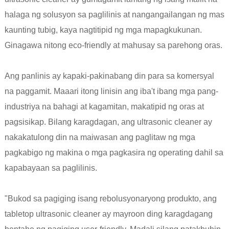
halaga ng solusyon sa paglilinis at nangangailangan ng mas
kaunting tubig, kaya nagtitipid ng mga mapagkukunan.
Ginagawa nitong eco-friendly at mahusay sa parehong oras.
Ang panlinis ay kapaki-pakinabang din para sa komersyal
na paggamit. Maaari itong linisin ang iba't ibang mga pang-
industriya na bahagi at kagamitan, makatipid ng oras at
pagsisikap. Bilang karagdagan, ang ultrasonic cleaner ay
nakakatulong din na maiwasan ang paglitaw ng mga
pagkabigo ng makina o mga pagkasira ng operating dahil sa
kapabayaan sa paglilinis.
"Bukod sa pagiging isang rebolusyonaryong produkto, ang
tabletop ultrasonic cleaner ay mayroon ding karagdagang