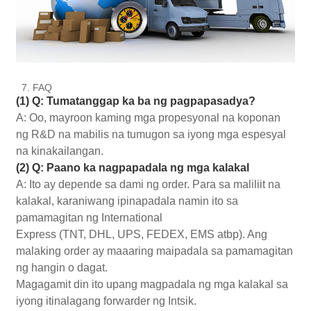
7. FAQ
(1) Q: Tumatanggap ka ba ng pagpapasadya?
A: Oo, mayroon kaming mga propesyonal na koponan
ng R&D na mabilis na tumugon sa iyong mga espesyal
na kinakailangan.
(2) Q: Paano ka nagpapadala ng mga kalakal
A: Ito ay depende sa dami ng order. Para sa maliliit na
kalakal, karaniwang ipinapadala namin ito sa
pamamagitan ng International
Express (TNT, DHL, UPS, FEDEX, EMS atbp). Ang
malaking order ay maaaring maipadala sa pamamagitan
ng hangin o dagat.
Magagamit din ito upang magpadala ng mga kalakal sa
iyong itinalagang forwarder ng Intsik.