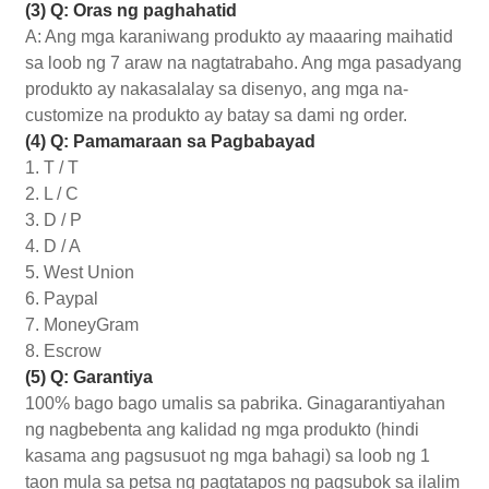
(3) Q: Oras ng paghahatid
A: Ang mga karaniwang produkto ay maaaring maihatid
sa loob ng 7 araw na nagtatrabaho. Ang mga pasadyang
produkto ay nakasalalay sa disenyo, ang mga na-
customize na produkto ay batay sa dami ng order.
(4) Q: Pamamaraan sa Pagbabayad
1. T / T
2. L / C
3. D / P
4. D / A
5. West Union
6. Paypal
7. MoneyGram
8. Escrow
(5) Q: Garantiya
100% bago bago umalis sa pabrika. Ginagarantiyahan
ng nagbebenta ang kalidad ng mga produkto (hindi
kasama ang pagsusuot ng mga bahagi) sa loob ng 1
taon mula sa petsa ng pagtatapos ng pagsubok sa ilalim