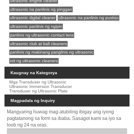
ultrasonic engine cleaner
ultrasonic na panlinis ng pinggan
ultrasonic digital cleaner
ultrasonic na panlinis ng pustiso
ultrasonic panlinis ng ngipin
panlinis ng ultrasonic contact lens
ultrasonic club at ball cleaners
panlinis ng makinang panglinis ng ultrasonic
init ng ultrasonic cleaners
Kaugnay na Kategorya
Mga Transduser ng Ultrasonic
Ultrasonic Immersion Transducer
Transduser ng Ultrasonic Plate
Magpadala ng Inquiry
Mangyaring huwag mag-atubiling ibigay ang iyong
pagtatanong sa form sa ibaba. Sasagot kami sa iyo sa
loob ng 24 na oras.