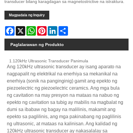
transducer bilang karagdagan sa magnetostrictive na istraktura.
Magpadala ng Inquiry
Facebook
X
WhatsApp
Pinterest
LinkedIn
Share
Paglalarawan ng Produkto
1.120kHz Ultrasonic Transducer Panimula
Ang 120kHz ultrasonic transducer ay isang aparato na
nagpapalit ng elektrikal na enerhiya sa mekanikal na
enerhiya (sonik na panginginig) gamit ang epekto ng
piezoelectric ng piezoelectric ceramics. Ang mga bula
ng cavitation na may presyon na mataas na nabuo ng
epekto ng cavitation sa tubig ay mabilis na magbalat ng
dumi sa ibabaw ng bagay na malilinis, makamit ang
epekto sa paglilinis, ang mga pakinabang ng paglilinis
ng ultrasonic, at mataas na kalinisan. Ang kalidad ng
120kHz ultrasonic transducer ay nakasalalay sa