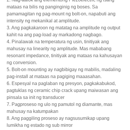
mataas na bilis ng panginginig ng boses. Sa
pamamagitan ng pag-mount ng bolt-on, napabuti ang
intensity ng mekanikal at amplitude.
3. Ang pagkakaroon ng matatag na amplitude ng output
kahit na ang pag-load ay markadong nagbago.
4. Pinalawak na temperatura ng usin, tinitiyak ang
mahusay na linearity ng amplitude. Mas mababang
resonant impedance, tinitiyak ang mataas na kahusayan
ng conversion.
5. Bolt-on mounting ay nagbibigay ng mabilis, madaling
pag-install at mataas na pagiging maaasahan.
6. Espesyal na paglaban ng presyon, pagkakabukod,
pagtuklas ng ceramic chip crack upang maiwasan ang
pinsala sa init ng transducer
7. Pagproseso ng ulo ng pamutol ng diamante, mas
mahusay na katumpakan
8. Ang paggiling proseso ay nagsusumikap upang
lumikha ng estado ng sub mirror