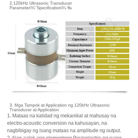
2.120kHz Ultrasonic Transducer
Parameterï¼ˆSpecificationï¼ ‰
3. Mga Tampok at Application ng 120kHz Ultrasonic
Transducer at Application
1. Mataas na kalidad ng mekanikal at mahusay na
electro-acoustic conversion na kahusayan, na
nagbibigay ng isang mataas na amplitude ng output.
2. Nag-aalok ang elementong Piezoelectric ng isang