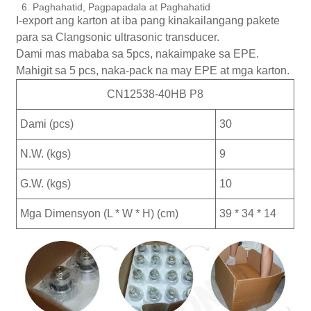
6. Paghahatid, Pagpapadala at Paghahatid
I-export ang karton at iba pang kinakailangang pakete
para sa Clangsonic ultrasonic transducer.
Dami mas mababa sa 5pcs, nakaimpake sa EPE.
Mahigit sa 5 pcs, naka-pack na may EPE at mga karton.
CN12538-40HB P8
Dami (pcs)
30
N.W. (kgs)
9
G.W. (kgs)
10
Mga Dimensyon (L * W * H) (cm)
39 * 34 * 14