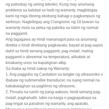
ng patnubay ng aming tekniko. Kung may anumang
problema sa kalidad sa loob ng warranty, magbibigay
kami ng mga libreng ekstrang bahagi o pagkumpuni ng
serbisyo. Nagbibigay ang Clangsonic ng 18 buwan na
warranty mula sa petsa ng pabrika sa ilalim ng normal
na paggamit.
Ang tagagawa ay hindi mananagot para sa anumang
direkta o hindi direktang pagkawala, bayad at pag-aayos
dahil sa hindi tamang paggamit, pag-install, maling
paggamit o abnormal na temperatura, alikabok at
kinakaing unos na kapaligiran atbp.
Sa ibaba ay hindi sakop ng Warranty:
1. Ang pagguho ng Cavitation sa tangke ng ultrasoniko o
ibabaw ng submersible transducer, na isang normal na
kababalaghan sa paglilinis ng ultrasonic.
2. Pinsala na sanhi ng pang-aabuso, hindi tamang pag-
install, paghahalili, labis na karga o pagpapabaya sa
pag-iingat sa panahon ng warranty, ang aparato.