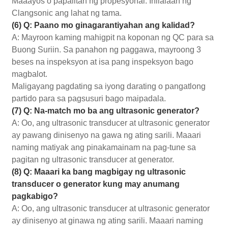
Maaayos o papalitan ng propesyonal. Inilalaan ng
Clangsonic ang lahat ng tama.
(6) Q: Paano mo ginagarantiyahan ang kalidad?
A: Mayroon kaming mahigpit na koponan ng QC para sa
Buong Suriin. Sa panahon ng paggawa, mayroong 3
beses na inspeksyon at isa pang inspeksyon bago
magbalot.
Maligayang pagdating sa iyong darating o pangatlong
partido para sa pagsusuri bago maipadala.
(7) Q: Na-match mo ba ang ultrasonic generator?
A: Oo, ang ultrasonic transducer at ultrasonic generator
ay pawang dinisenyo na gawa ng ating sarili. Maaari
naming matiyak ang pinakamainam na pag-tune sa
pagitan ng ultrasonic transducer at generator.
(8) Q: Maaari ka bang magbigay ng ultrasonic
transducer o generator kung may anumang
pagkabigo?
A: Oo, ang ultrasonic transducer at ultrasonic generator
ay dinisenyo at ginawa ng ating sarili. Maaari naming