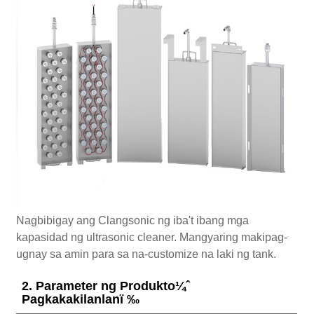
Nagbibigay ang Clangsonic ng iba't ibang mga
kapasidad ng ultrasonic cleaner. Mangyaring makipag-
ugnay sa amin para sa na-customize na laki ng tank.
2. Parameter ng Produkto¼ˆ
Pagkakakilanlanï ‰