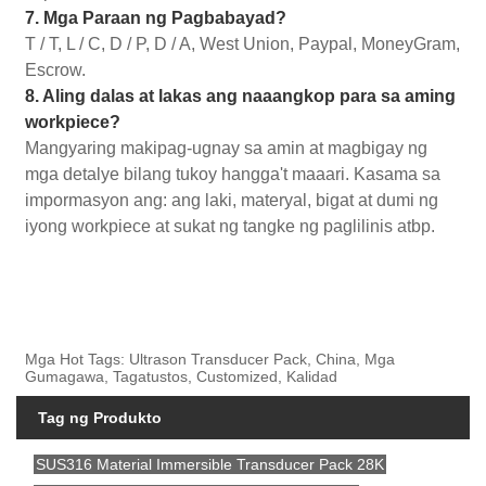
7. Mga Paraan ng Pagbabayad?
T / T, L / C, D / P, D / A, West Union, Paypal, MoneyGram,
Escrow.
8. Aling dalas at lakas ang naaangkop para sa aming
workpiece?
Mangyaring makipag-ugnay sa amin at magbigay ng
mga detalye bilang tukoy hangga't maaari. Kasama sa
impormasyon ang: ang laki, materyal, bigat at dumi ng
iyong workpiece at sukat ng tangke ng paglilinis atbp.
Mga Hot Tags: Ultrason Transducer Pack, China, Mga
Gumagawa, Tagatustos, Customized, Kalidad
Tag ng Produkto
SUS316 Material Immersible Transducer Pack 28K