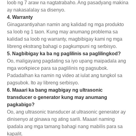
loob ng 7 araw na nagtatrabaho. Ang pasadyang makina
ay nakasalalay sa disenyo.
4. Warranty
Ginagarantiyahan namin ang kalidad ng mga produkto
sa loob ng 1 taon. Kung may anumang problema sa
kalidad sa loob ng warranty, magbibigay kami ng mga
libreng ekstrang bahagi o pagkumpuni ng serbisyo.
5. Nagbibigay ka ba ng paglilinis sa paglilingkod?
Oo, maligayang pagdating sa iyo upang maipadala ang
mga workpiece para sa paglilinis ng pagsubok.
Padadalhan ka namin ng video at iulat ang tungkol sa
pagsubok. Ito ay libreng serbisyo.
6. Maaari ka bang magbigay ng ultrasonic
transducer o generator kung may anumang
pagkabigo?
Oo, ang ultrasonic transducer at ultrasonic generator ay
dinisenyo at ginawa ng ating sarili. Maaari naming
ipadala ang mga tamang bahagi nang mabilis para sa
kapalit.