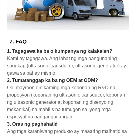
7. FAQ
1. Tagagawa ka ba o kumpanya ng kalakalan?
Kami ay tagagawa. Ang lahat ng mga pangunahing
sangkap (ultrasonic transducer, ultrasonic generator) ay
gawa sa bahay mismo.
2. Tumatanggap ka ba ng OEM at ODM?
Oo, mayroon din kaming mga koponan ng R&D na
propesyon (koponan ng ultrasonic transducer, koponan
ng ultrasonic generator at koponan ng disenyo ng
mekanikal) na mabilis na tumugon sa iyong mga
espesyal na pangangailangan.
3. Oras ng paghahatid
Ang mga karaniwang produkto ay maaaring maihatid sa