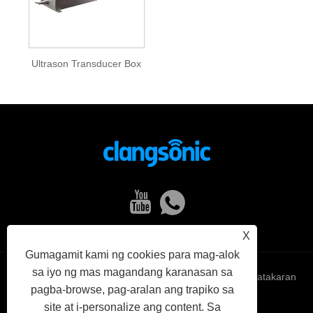
Ultrason Transducer Box
X
Gumagamit kami ng cookies para mag-alok
sa iyo ng mas magandang karanasan sa
Links
Sitemap
RSS
XML
Patakaran
pagba-browse, pag-aralan ang trapiko sa
site at i-personalize ang content. Sa