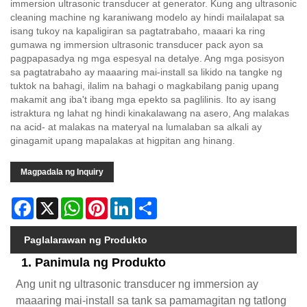
immersion ultrasonic transducer at generator. Kung ang ultrasonic
cleaning machine ng karaniwang modelo ay hindi mailalapat sa
isang tukoy na kapaligiran sa pagtatrabaho, maaari ka ring
gumawa ng immersion ultrasonic transducer pack ayon sa
pagpapasadya ng mga espesyal na detalye. Ang mga posisyon
sa pagtatrabaho ay maaaring mai-install sa likido na tangke ng
tuktok na bahagi, ilalim na bahagi o magkabilang panig upang
makamit ang iba't ibang mga epekto sa paglilinis. Ito ay isang
istraktura ng lahat ng hindi kinakalawang na asero, Ang malakas
na acid- at malakas na materyal na lumalaban sa alkali ay
ginagamit upang mapalakas at higpitan ang hinang.
Magpadala ng Inquiry
Facebook
X
WhatsApp
Pinterest
LinkedIn
Share
Paglalarawan ng Produkto
1. Panimula ng Produkto
Ang unit ng ultrasonic transducer ng immersion ay
maaaring mai-install sa tank sa pamamagitan ng tatlong