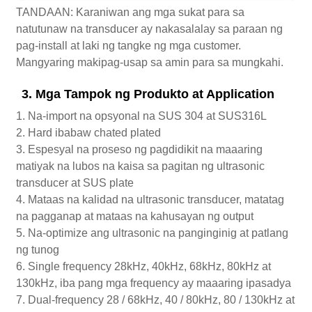
TANDAAN: Karaniwan ang mga sukat para sa
natutunaw na transducer ay nakasalalay sa paraan ng
pag-install at laki ng tangke ng mga customer.
Mangyaring makipag-usap sa amin para sa mungkahi.
3. Mga Tampok ng Produkto at Application
1. Na-import na opsyonal na SUS 304 at SUS316L
2. Hard ibabaw chated plated
3. Espesyal na proseso ng pagdidikit na maaaring
matiyak na lubos na kaisa sa pagitan ng ultrasonic
transducer at SUS plate
4. Mataas na kalidad na ultrasonic transducer, matatag
na pagganap at mataas na kahusayan ng output
5. Na-optimize ang ultrasonic na panginginig at patlang
ng tunog
6. Single frequency 28kHz, 40kHz, 68kHz, 80kHz at
130kHz, iba pang mga frequency ay maaaring ipasadya
7. Dual-frequency 28 / 68kHz, 40 / 80kHz, 80 / 130kHz at